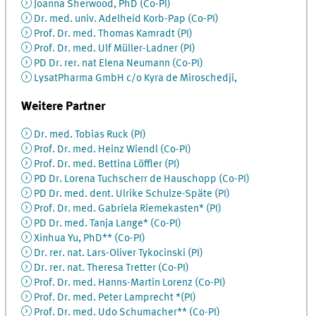
Joanna Sherwood, PhD (Co-PI)
Dr. med. univ. Adelheid Korb-Pap (Co-PI)
Prof. Dr. med. Thomas Kamradt (PI)
Prof. Dr. med. Ulf Müller-Ladner (PI)
PD Dr. rer. nat Elena Neumann (Co-PI)
LysatPharma GmbH c/o Kyra de Miroschedji,
Weitere Partner
Dr. med. Tobias Ruck (PI)
Prof. Dr. med. Heinz Wiendl (Co-PI)
Prof. Dr. med. Bettina Löffler (PI)
PD Dr. Lorena Tuchscherr de Hauschopp (Co-PI)
PD Dr. med. dent. Ulrike Schulze-Späte (PI)
Prof. Dr. med. Gabriela Riemekasten* (PI)
PD Dr. med. Tanja Lange* (Co-PI)
Xinhua Yu, PhD** (Co-PI)
Dr. rer. nat. Lars-Oliver Tykocinski (PI)
Dr. rer. nat. Theresa Tretter (Co-PI)
Prof. Dr. med. Hanns-Martin Lorenz (Co-PI)
Prof. Dr. med. Peter Lamprecht *(PI)
Prof. Dr. med. Udo Schumacher** (Co-PI)